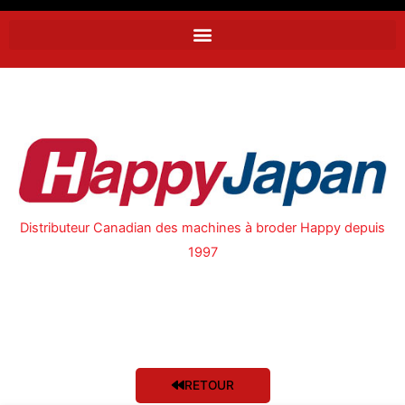
Distributeur Canadian des machines à broder Happy depuis
1997
RETOUR