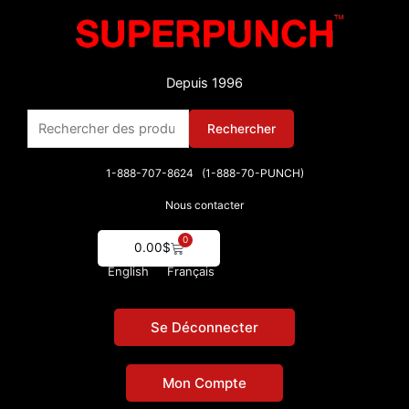
Aller
au
contenu
Depuis 1996
Rechercher :
Rechercher
1-888-707-8624 (1-888-70-PUNCH)
Nous contacter
0
Cart
0.00
$
English
Français
Se Déconnecter
Mon Compte