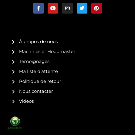
F
Y
I
T
P
a
o
n
w
i
c
u
s
i
n
e
t
t
t
t
b
u
a
t
e
o
b
g
e
r
o
e
r
r
e
k
a
s
À propos de nous
-
m
t
f
Machines et Hoopmaster
Témoignages
Ma liste d'attente
Politique de retour
Nous contacter
Vidéos