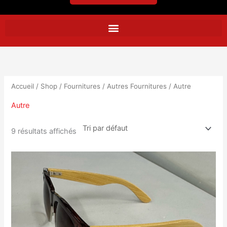
Accueil
/
Shop
/
Fournitures
/
Autres Fournitures
/ Autre
Autre
9 résultats affichés