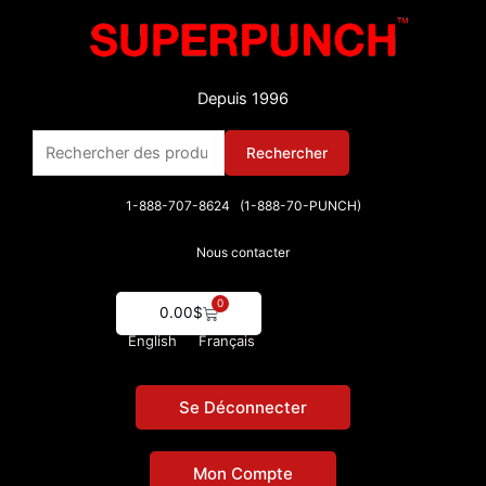
Aller
au
contenu
Depuis 1996
Rechercher :
Rechercher
1-888-707-8624 (1-888-70-PUNCH)
Nous contacter
0
Cart
0.00
$
English
Français
Se Déconnecter
Mon Compte