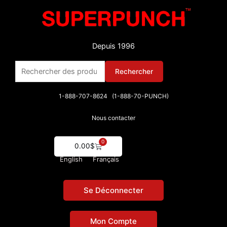
Aller
au
contenu
Depuis 1996
Rechercher :
Rechercher
1-888-707-8624 (1-888-70-PUNCH)
Nous contacter
0
Cart
0.00
$
English
Français
Se Déconnecter
Mon Compte