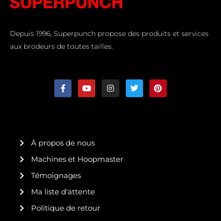
Depuis 1996, Superpunch propose des produits et services
aux brodeurs de toutes tailles.
F
Y
I
T
P
a
o
n
w
i
c
u
s
i
n
e
t
t
t
t
b
u
a
t
e
o
b
g
e
r
o
e
r
r
e
k
a
s
À propos de nous
-
m
t
f
Machines et Hoopmaster
Témoignages
Ma liste d'attente
Politique de retour