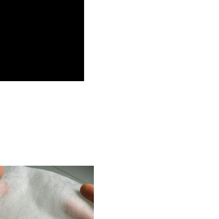
Plage
de
prix :
16.99$
à
155.99$