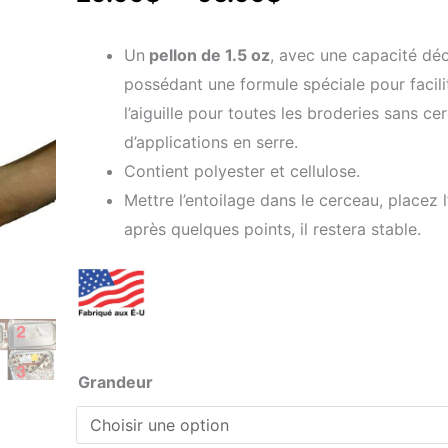
de
Un
pellon de 1.5 oz
, avec une capacité déc
prix :
possédant une formule spéciale pour facili
l’aiguille pour toutes les broderies sans c
29.99$
d’applications en serre.
à
Contient polyester et cellulose.
Mettre l’entoilage dans le cerceau, placez l’
95.99$
après quelques points, il restera stable.
quantité
Grandeur
de
Entoilage