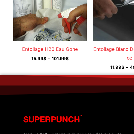
Entoilage H20 Eau Gone
Entoilage Blanc 
oz
15.99
$
–
101.99
$
11.99
$
–
4