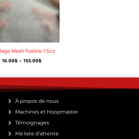
lage Mesh Fusible 1.5oz
16.99
$
–
155.99
$
À propos de nous
Machines et Hoopmaster
Témoignages
Ma liste d'attente