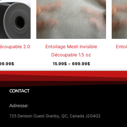
Découpable 2.0
Entoilage Mesh Invisible
Entoi
Découpable 1.5 oz
99.99
$
15.99
$
–
699.99
$
CONTACT
Adresse:
725 Denison Ouest Granby, QC, Canada J2G4G2