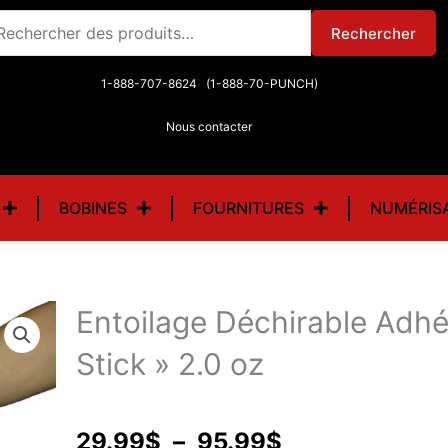
chercher :
Rechercher
1-888-707-8624 (1-888-70-PUNCH)
Nous contacter
BOBINES
FOURNITURES
NUMÉRIS
Entoilage Déchirable Adhé
Stick » 2.0 oz
Plage
29.99
$
–
95.99
$