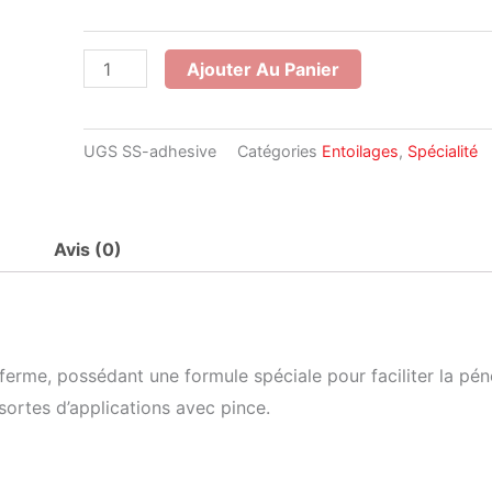
Déchirable
Adhésif
Ajouter Au Panier
"Eco-
Stick"
2.0
UGS
SS-adhesive
Catégories
Entoilages
,
Spécialité
oz
Avis (0)
ferme, possédant une formule spéciale pour faciliter la pénét
sortes d’applications avec pince.