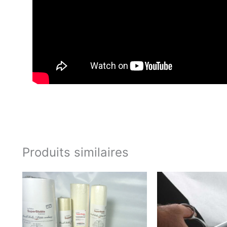
Produits similaires
Plage
de
prix :
15.99$
à
101.99$