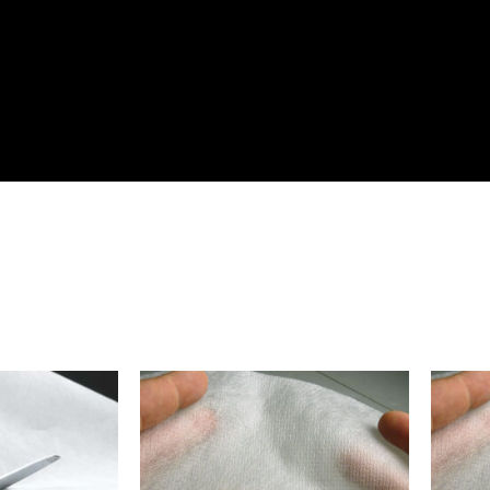
Plage
Plage
de
de
prix :
prix :
11.99$
15.99$
à
à
499.99$
699.99$