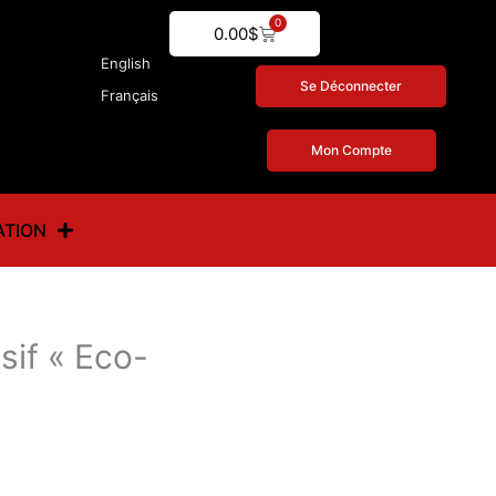
0
Cart
0.00
$
English
Se Déconnecter
Français
Mon Compte
ATION
sif « Eco-