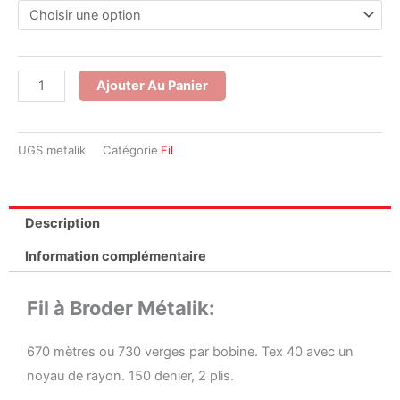
de
Fil
à
Broder
Ajouter Au Panier
Métalik
UGS
metalik
Catégorie
Fil
Description
Information complémentaire
Fil à Broder Métalik:
670 mètres ou 730 verges par bobine. Tex 40 avec un
noyau de rayon. 150 denier, 2 plis.