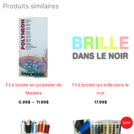
Produits similaires
Plage
de
prix :
0.99$
à
11.99$
Fil à broder en polyester de
Fil à broder qui brille dans le
Madeira
noir
0.99
$
–
11.99
$
17.99
$
Plage
Plage
Sale!
de
de
prix :
prix :