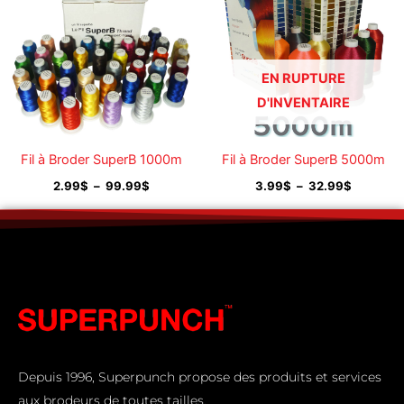
2.99$
3.99$
à
à
99.99$
32.99$
EN RUPTURE
D'INVENTAIRE
Fil à Broder SuperB 1000m
Fil à Broder SuperB 5000m
2.99
$
–
99.99
$
3.99
$
–
32.99
$
Depuis 1996, Superpunch propose des produits et services
aux brodeurs de toutes tailles.