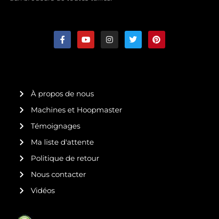
F
Y
I
T
P
a
o
n
w
i
c
u
s
i
n
e
t
t
t
t
b
u
a
t
e
o
b
g
e
r
o
e
r
r
e
k
a
s
À propos de nous
-
m
t
f
Machines et Hoopmaster
Témoignages
Ma liste d'attente
Politique de retour
Nous contacter
Vidéos