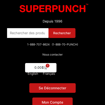
Aller
au
contenu
Depuis 1996
Rechercher :
Rechercher
1-888-707-8624 (1-888-70-PUNCH)
Nous contacter
0
Cart
0.00
$
English
Français
Se Déconnecter
Mon Compte