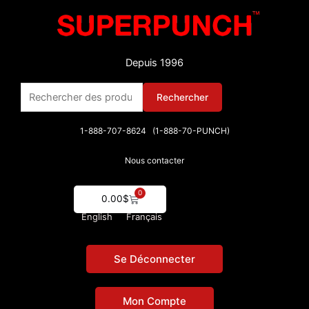
Aller
au
contenu
Depuis 1996
Rechercher :
Rechercher
1-888-707-8624 (1-888-70-PUNCH)
Nous contacter
0
Cart
0.00
$
English
Français
Se Déconnecter
Mon Compte