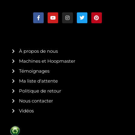
F
Y
I
T
P
a
o
n
w
i
c
u
s
i
n
e
t
t
t
t
b
u
a
t
e
o
b
g
e
r
o
e
r
r
e
k
a
s
À propos de nous
-
m
t
f
Machines et Hoopmaster
Témoignages
Ma liste d'attente
Politique de retour
Nous contacter
Vidéos