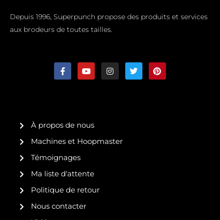
Depuis 1996, Superpunch propose des produits et services
aux brodeurs de toutes tailles.
F
Y
I
T
P
a
o
n
w
i
c
u
s
i
n
e
t
t
t
t
b
u
a
t
e
o
b
g
e
r
o
e
r
r
e
k
a
s
À propos de nous
-
m
t
f
Machines et Hoopmaster
Témoignages
Ma liste d'attente
Politique de retour
Nous contacter