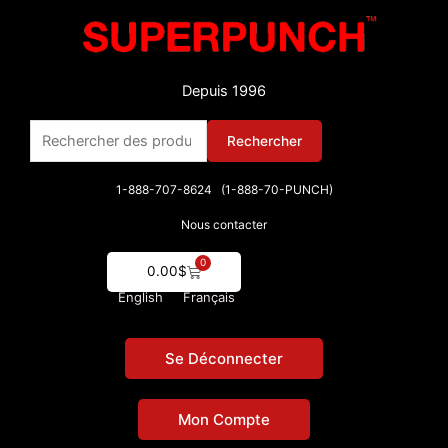
Aller
au
contenu
Depuis 1996
Rechercher :
Rechercher
1-888-707-8624 (1-888-70-PUNCH)
Nous contacter
0
Cart
0.00
$
English
Français
Se Déconnecter
Mon Compte