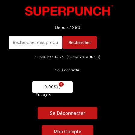
Aller
au
contenu
Depuis 1996
Rechercher :
Rechercher
1-888-707-8624 (1-888-70-PUNCH)
Nous contacter
0
Cart
0.00
$
Français
Se Déconnecter
Mon Compte