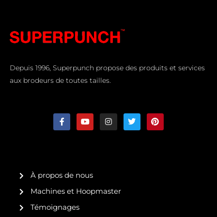
Depuis 1996, Superpunch propose des produits et services
aux brodeurs de toutes tailles.
F
Y
I
T
P
a
o
n
w
i
c
u
s
i
n
e
t
t
t
t
b
u
a
t
e
o
b
g
e
r
o
e
r
r
e
k
a
s
À propos de nous
-
m
t
f
Machines et Hoopmaster
Témoignages