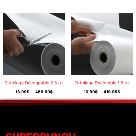
Plage
Plage
de
de
prix :
prix :
13.99$
10.99$
à
à
469.99$
419.99
Entoilage Découpable 2.5 oz
Entoilage Déchirable 1.5 oz
13.99
$
–
469.99
$
10.99
$
–
419.99
$