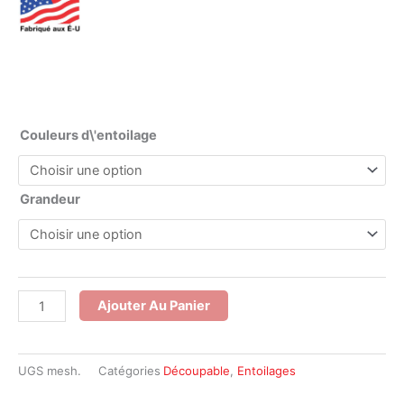
quantité
Couleurs d\'entoilage
de
Entoilage
Grandeur
Mesh
Invisible
Découpable
1.5
oz
Ajouter Au Panier
UGS
mesh.
Catégories
Découpable
,
Entoilages