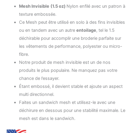
de
Mesh Invisible
(1.5 oz)
Nylon enfilé avec un patron à
prix :
texture embossée.
Ce Mesh peut être utilisé en solo à des fins invisibles
15.99$
ou en tandem avec un autre
entoilage
, tel le 1.5
à
déchirable pour accomplir une broderie parfaite sur
les vêtements de performance, polyester ou micro-
699.99$
fibre.
Notre produit de mesh invisible est un de nos
produits le plus populaire. Ne manquez pas votre
chance de l’essayer.
Étant embossé, il devient stable et ajoute un aspect
multi directionnel.
Faites un sandwich mesh et utilisez-le avec une
déchirure en dessous pour une stabilité maximale. Le
mesh est dans le sandwich.