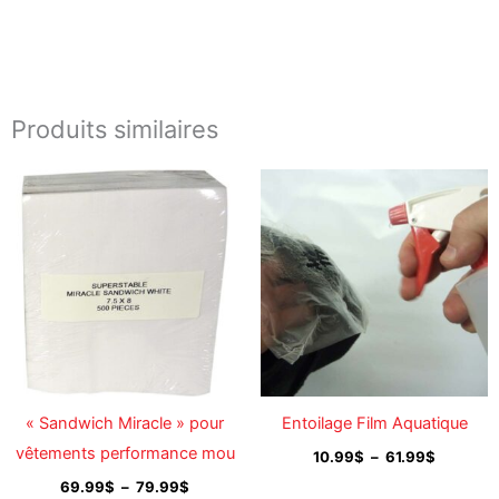
Produits similaires
Plage
Plage
de
de
prix :
prix :
69.99$
10.99$
à
à
79.99$
61.99$
« Sandwich Miracle » pour
Entoilage Film Aquatique
vêtements performance mou
10.99
$
–
61.99
$
69.99
$
–
79.99
$