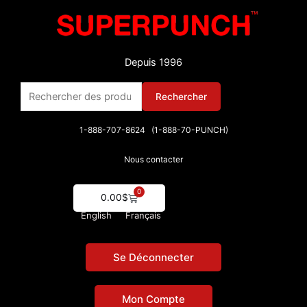
Aller
au
contenu
Depuis 1996
Rechercher :
Rechercher
1-888-707-8624 (1-888-70-PUNCH)
Nous contacter
0
Cart
0.00
$
English
Français
Se Déconnecter
Mon Compte