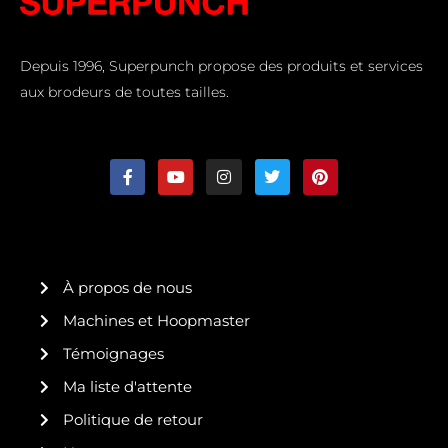
Depuis 1996, Superpunch propose des produits et services
aux brodeurs de toutes tailles.
F
Y
I
T
P
a
o
n
w
i
c
u
s
i
n
e
t
t
t
t
b
u
a
t
e
o
b
g
e
r
o
e
r
r
e
k
a
s
À propos de nous
-
m
t
f
Machines et Hoopmaster
Témoignages
Ma liste d'attente
Politique de retour