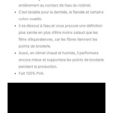
entièrement au contact de l’eau du robinet.
C’est lavable pour la dentelle, la flanelle et certains
coton ouatés.
Il se dissout à l’eau et vous procure une définition
plus serrée en plus d’être moins salaud que les
films d’équivalences, car les fibres tiennent les
points de broderie.
Aussi, en climat chaud et humide, il performera
encore mieux et supportera les points de broderie
pendant la production.
Fait 100% PVA.