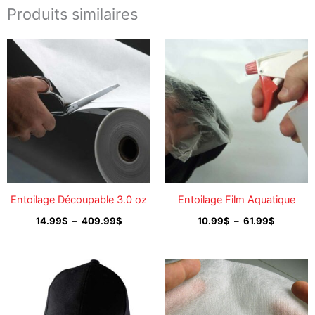
Produits similaires
Plage
Plage
de
de
prix :
prix :
14.99$
10.99$
à
à
409.99$
61.99$
Entoilage Découpable 3.0 oz
Entoilage Film Aquatique
14.99
$
–
409.99
$
10.99
$
–
61.99
$
Plage
Plage
de
de
prix :
prix :
25.99$
16.99$
à
à