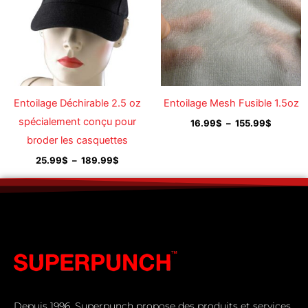
189.99$
155.99$
Entoilage Déchirable 2.5 oz
Entoilage Mesh Fusible 1.5oz
spécialement conçu pour
16.99
$
–
155.99
$
broder les casquettes
25.99
$
–
189.99
$
Depuis 1996, Superpunch propose des produits et services