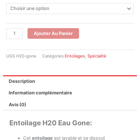
de
Entoilage
H20
Eau
Ajouter Au Panier
Gone
UGS
H20-gone
Catégories
Entoilages
,
Spécialité
Description
Information complémentaire
Avis (0)
Entoilage H20 Eau Gone:
Cet
entoilage
est lavable et se dissout