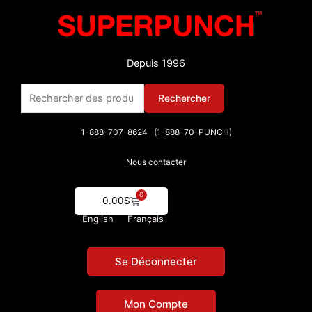
Aller
au
contenu
Depuis 1996
Rechercher :
Rechercher
1-888-707-8624 (1-888-70-PUNCH)
Nous contacter
0
Cart
0.00
$
English
Français
Se Déconnecter
Mon Compte