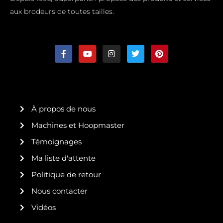
aux brodeurs de toutes tailles.
F
Y
I
T
P
a
o
n
w
i
c
u
s
i
n
e
t
t
t
t
b
u
a
t
e
o
b
g
e
r
o
e
r
r
e
k
a
s
À propos de nous
-
m
t
f
Machines et Hoopmaster
Témoignages
Ma liste d'attente
Politique de retour
Nous contacter
Vidéos