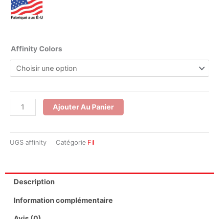
quantité
Affinity Colors
de
Fil
de
polyester
Ajouter Au Panier
multicolore
Affinity
UGS
affinity
Catégorie
Fil
Description
Information complémentaire
Avis (0)