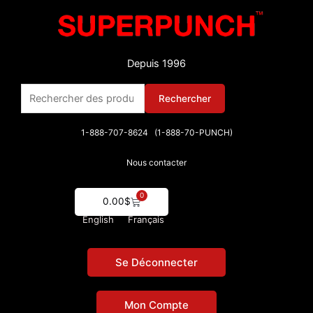
Aller
au
contenu
Depuis 1996
Rechercher :
Rechercher
1-888-707-8624 (1-888-70-PUNCH)
Nous contacter
0
Cart
0.00
$
English
Français
Se Déconnecter
Mon Compte