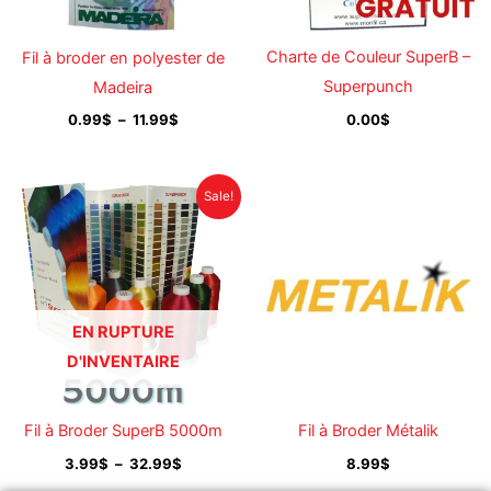
Charte de Couleur SuperB –
Fil à broder en polyester de
Superpunch
Madeira
0.00
$
0.99
$
–
11.99
$
Plage
Sale!
de
prix :
3.99$
à
32.99$
EN RUPTURE
D'INVENTAIRE
Fil à Broder SuperB 5000m
Fil à Broder Métalik
3.99
$
–
32.99
$
8.99
$