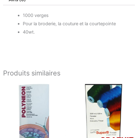
1000 verges
Pour la broderie, la couture et la courtepointe
40wt.
Produits similaires
Plage
de
prix :
0.99$
à
11.99$