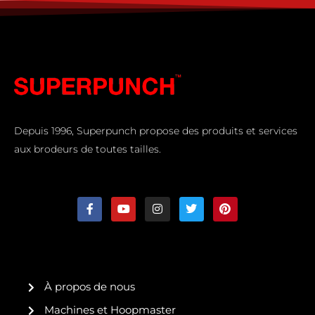
Depuis 1996, Superpunch propose des produits et services
aux brodeurs de toutes tailles.
F
Y
I
T
P
a
o
n
w
i
c
u
s
i
n
e
t
t
t
t
b
u
a
t
e
o
b
g
e
r
o
e
r
r
e
k
a
s
À propos de nous
-
m
t
f
Machines et Hoopmaster