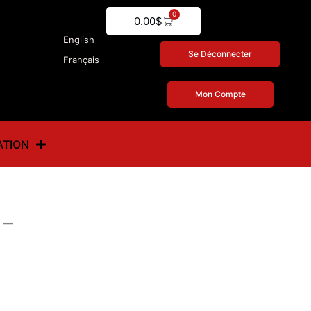
0
Cart
0.00
$
English
Se Déconnecter
Français
Mon Compte
ATION
 –