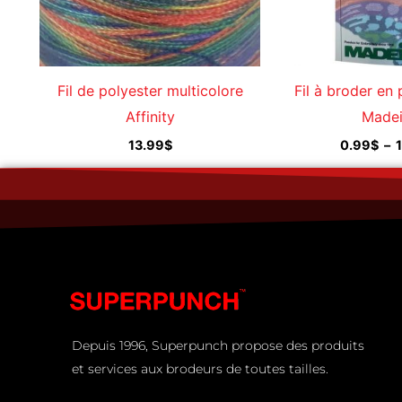
Fil de polyester multicolore
Fil à broder en
Affinity
Madei
13.99
$
0.99
$
–
Depuis 1996, Superpunch propose des produits
et services aux brodeurs de toutes tailles.