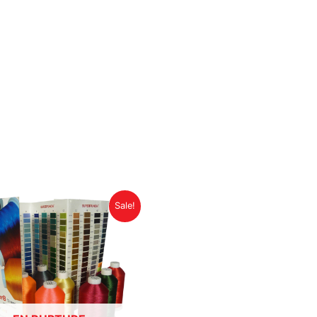
Plage
Sale!
de
prix :
3.99$
à
32.99$