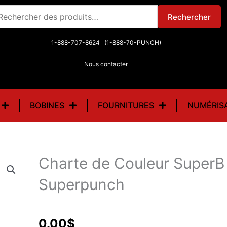
chercher :
Rechercher
1-888-707-8624 (1-888-70-PUNCH)
Nous contacter
BOBINES
FOURNITURES
NUMÉRIS
Charte de Couleur SuperB
Superpunch
0.00
$