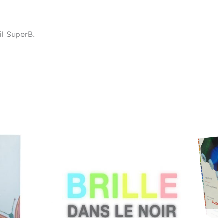
il SuperB.
Plage
de
prix :
0.99$
à
11.99$