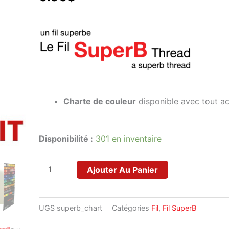
Charte de couleur
disponible avec tout ac
quantité
Disponibilité :
301 en inventaire
de
Charte
Ajouter Au Panier
de
Couleur
UGS
superb_chart
Catégories
Fil
,
Fil SuperB
SuperB
-